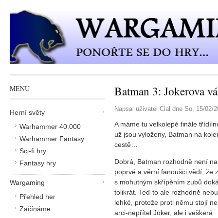
Přejít k hlavnímu obsahu
Batman 3: Jokerova vá
MENU
Napsal uživatel
Cial
dne
So, 15/02/2
Herní světy
A máme tu velkolepé finále třídí
Warhammer 40.000
už jsou vyloženy, Batman na kolen
Warhammer Fantasy
cestě…
Sci-fi hry
Dobrá, Batman rozhodně není na
Fantasy hry
poprvé a věrní fanoušci vědí, že 
s mohutným skřípěním zubů doká
Wargaming
tolikrát. Teď to ale rozhodně neb
Přehled her
lehké, protože proti němu stojí ne
Začínáme
arci-nepřítel Joker, ale i veškerá