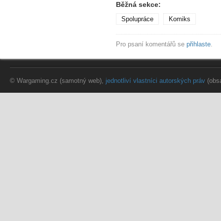
Běžná sekce:
Spolupráce
Komiks
Pro psaní komentářů se
přihlaste
.
© Wargaming.cz (samotný web),
jednotliví vlastníci autorských práv
(obs