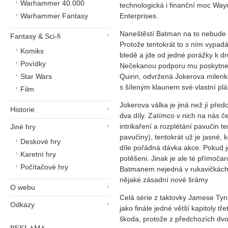
Warhammer 40.000
technologická i finanční moc Way
Warhammer Fantasy
Enterprises.
Naneštěstí Batman na to nebude
Fantasy & Sci-fi
Protože tentokrát to s ním vypad
Komiks
bledě a jde od jedné porážky k d
Povídky
Nečekanou podporu mu poskytne
Star Wars
Quinn, odvržená Jokerova milenk
s šíleným klaunem své vlastní plá
Film
Jokerova válka je jiná než jí před
Historie
dva díly. Zatímco v nich na nás č
intrikaření a rozplétání pavučin t
Jiné hry
pavučiny), tentokrát už je jasné, 
Deskové hry
díle pořádná dávka akce. Pokud j
Karetní hry
potěšeni. Jinak je ale té přímoča
Počítačové hry
Batmanem nejedná v rukavičkách,
nějaké zásadní nové šrámy
O webu
Celá série z taktovky Jamese Tyn
Odkazy
jako finále jedné větší kapitoly t
škoda, protože z předchozích dvo
REKLAMA