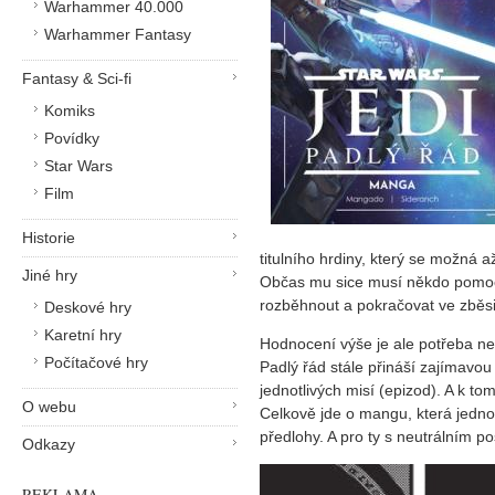
Warhammer 40.000
Warhammer Fantasy
Fantasy & Sci-fi
Komiks
Povídky
Star Wars
Film
Historie
titulního hrdiny, který se možná a
Jiné hry
Občas mu sice musí někdo pomoct
rozběhnout a pokračovat ve zběs
Deskové hry
Karetní hry
Hodnocení výše je ale potřeba nev
Počítačové hry
Padlý řád stále přináší zajímavo
jednotlivých misí (epizod). A k to
O webu
Celkově jde o mangu, která jedno
předlohy. A pro ty s neutrálním po
Odkazy
REKLAMA