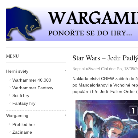
Přejít k hlavnímu obsahu
Star Wars – Jedi: Padl
MENU
Napsal uživatel
Cial
dne
Po, 18/05/2
Herní světy
Nakladatelství CREW začíná do č
Warhammer 40.000
po Mandalorianovi a Vrcholné repu
Warhammer Fantasy
populární hře Jedi: Fallen Order 
Sci-fi hry
Fantasy hry
Wargaming
Přehled her
Začínáme