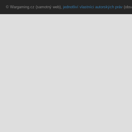
© Wargaming.cz (samotný web),
jednotliví vlastníci autorských práv
(obs