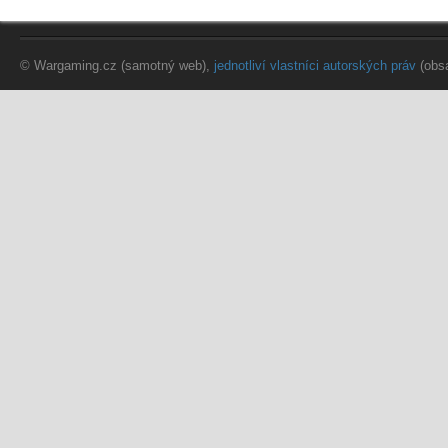
© Wargaming.cz (samotný web),
jednotliví vlastníci autorských práv
(obs