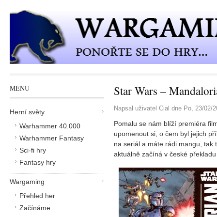
Přejít k hlavnímu obsahu
Star Wars – Mandalori
MENU
Napsal uživatel
Cial
dne
Po, 23/02/2
Herní světy
Pomalu se nám blíží premiéra fil
Warhammer 40.000
upomenout si, o čem byl jejich p
Warhammer Fantasy
na seriál a máte rádi mangu, tak 
Sci-fi hry
aktuálně začíná v české překladu
Fantasy hry
Wargaming
Přehled her
Začínáme