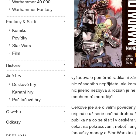
Warhammer 40.000
Warhammer Fantasy
Fantasy & Sci-fi
Komiks
Povídky
Star Wars
Film
Historie
Jiné hry
vyžadovalo poměrně radikální zás
nic zásadního nepřijdete, ale kom
Deskové hry
nic jiného nezbývá a rozsah je ne
Karetní hry
mnohem různorodější.
Počítačové hry
Celkově jde ale o velmi povedený 
O webu
originále už série načíná druhou 
publika na co se těšit i v českém
Odkazy
čekat na pokračování, neboť i an
fanoušky mangy a Star Wars tak j
REKLAMA