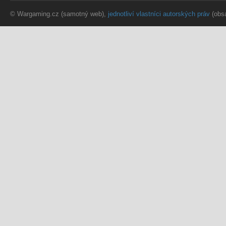
© Wargaming.cz (samotný web),
jednotliví vlastníci autorských práv
(obs