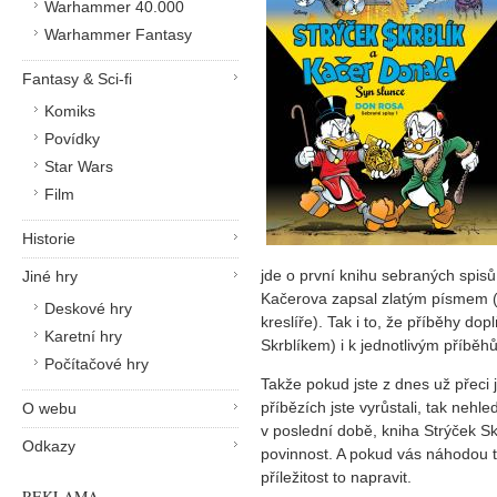
Warhammer 40.000
Warhammer Fantasy
Fantasy & Sci-fi
Komiks
Povídky
Star Wars
Film
Historie
jde o první knihu sebraných spisů
Jiné hry
Kačerova zapsal zlatým písmem (a 
Deskové hry
kreslíře). Tak i to, že příběhy d
Karetní hry
Skrblíkem) i k jednotlivým příbě
Počítačové hry
Takže pokud jste z dnes už přeci
příbězích jste vyrůstali, tak neh
O webu
v poslední době, kniha Strýček Sk
Odkazy
povinnost. A pokud vás náhodou te
příležitost to napravit.
REKLAMA