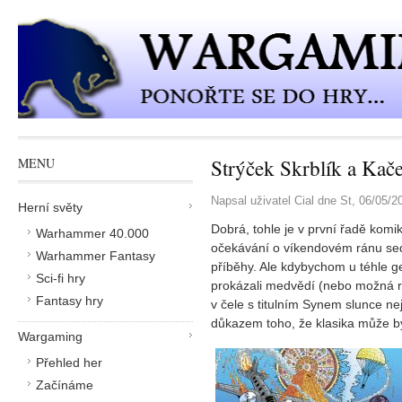
Přejít k hlavnímu obsahu
Strýček Skrblík a Kač
MENU
Napsal uživatel
Cial
dne
St, 06/05/2
Herní světy
Dobrá, tohle je v první řadě komi
Warhammer 40.000
očekávání o víkendovém ránu sedě
Warhammer Fantasy
příběhy. Ale kdybychom u téhle ge
Sci-fi hry
prokázali medvědí (nebo možná ra
Fantasy hry
v čele s titulním Synem slunce ne
důkazem toho, že klasika může bý
Wargaming
Přehled her
Začínáme