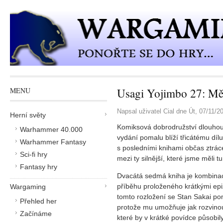
Přejít k hlavnímu obsahu
Usagi Yojimbo 27: Mě
MENU
Napsal uživatel
Cial
dne
Út, 07/11/2
Herní světy
Komiksová dobrodružství dlouho
Warhammer 40.000
vydání pomalu blíží třicátému dí
Warhammer Fantasy
s posledními knihami občas ztrác
Sci-fi hry
mezi ty silnější, které jsme měli tu
Fantasy hry
Dvacátá sedmá kniha je kombinac
příběhu proloženého krátkými ep
Wargaming
tomto rozložení se Stan Sakai po
Přehled her
protože mu umožňuje jak rozvinou
Začínáme
které by v krátké povídce působi