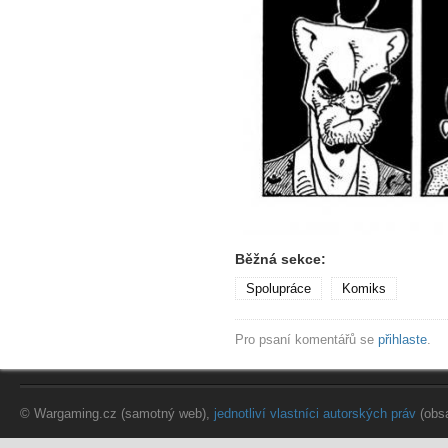
Běžná sekce:
Spolupráce
Komiks
Pro psaní komentářů se
přihlaste
.
© Wargaming.cz (samotný web),
jednotliví vlastníci autorských práv
(obs