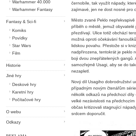
Warhammer 40.000
černobíle, tak využít nápady, kter
Warhammer Fantasy
zajímavé, jen ne dost nosné pro c
Město zvané Peklo nepřekvapivě 
Fantasy & Sci-fi
příběh o městě, jemuž obyvatelé 
Komiks
přezdívají. Ulice totiž obchází ter
Povídky
možná oproti očekávání fanoušků
Star Wars
lidskou povahu. Přestože si v kniz
nadpřirozena, tentokrát je peklo 
Film
boji dvou znepřátelených gangů. A
samozřejmě Usagi, aby se do tak
Historie
nezapletl.
Jiné hry
Nový díl Usagiho dobrodružství u
Deskové hry
případným novým čtenářům série. 
Karetní hry
několik odkazů na předchozí díly 
Počítačové hry
velké nezávislosti na předchozím
občas kritizovali stagnující náp
O webu
srdcem doporučit.
Odkazy
REKLAMA