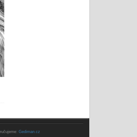
ručujeme:
Gediman.cz