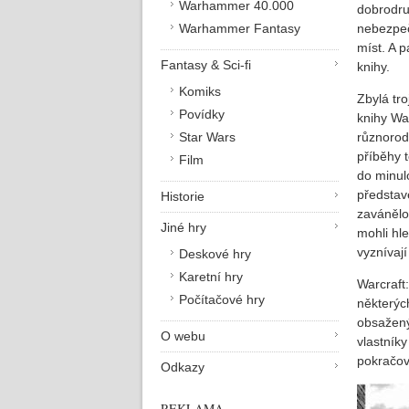
Warhammer 40.000
dobrodru
Warhammer Fantasy
nebezpeč
míst. A 
Fantasy & Sci-fi
knihy.
Komiks
Zbylá tro
Povídky
knihy War
Star Wars
různorod
příběhy t
Film
do minulo
představ
Historie
zavánělo
Jiné hry
mohli hle
vyznívaj
Deskové hry
Karetní hry
Warcraft
Počítačové hry
některýc
obsažený
O webu
vlastníky
pokračov
Odkazy
REKLAMA