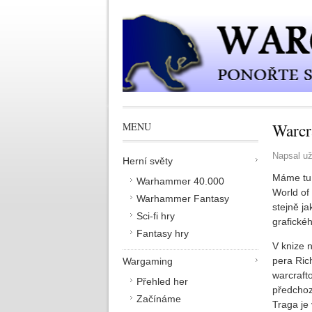
Přejít k hlavnímu obsahu
Warcr
MENU
Napsal už
Herní světy
Máme tu 
Warhammer 40.000
World of
Warhammer Fantasy
stejně ja
Sci-fi hry
grafickéh
Fantasy hry
V knize n
pera Ric
Wargaming
warcraft
Přehled her
předchoz
Začínáme
Traga je