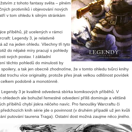
žstvím z tohoto fantasy světa – plném
ných protivníků i objevování nových
patří v tom ohledu k silným stránkám
jice příběhů, již ucelených v rámci
craft: Legendy 3, je relativně
á až na jeden ohledu. Všechny tři tyto
otiž do nějaké míry pracují s pohledy
sti svých postav. I základní
ení těchto pohledů do minulosti by
 spoilery, a tak jen obecně zhodnoťme, že v tomto ohledu tvůrci knihy
dat trochu více originality, protože přes jinak velkou odlišnost povídek
í celkem podobně a monotónně.
: Legendy 3 je kvalitně odvedená sbírka komiksových příběhů. V
h ohledech ale bohužel řemeslné odvedení příliš dominuje a většině
ch příběhů chybí jiskra něčeho navíc. Pro fanoušky Warcraftu či
 předchozích knih série jde o povinnost (v druhém případě už jen kvůli
ání putování taurena Traga). Ostatní dost možná zaujme něco jiného.