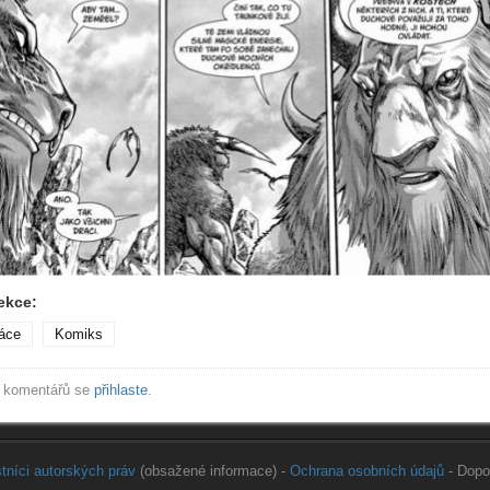
ekce:
áce
Komiks
í komentářů se
přihlaste
.
astníci autorských práv
(obsažené informace) -
Ochrana osobních údajů
- Dopo