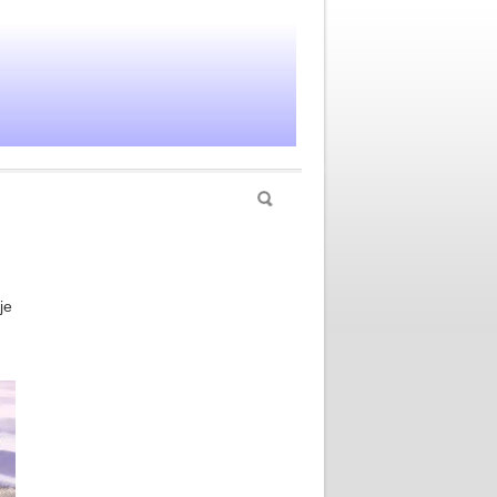
Hledat
je