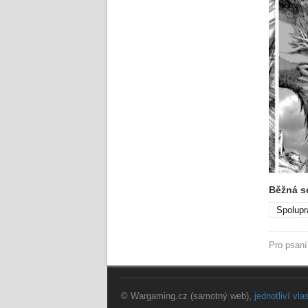
Běžná s
Spolupr
Pro psan
© Wargaming.cz (samotný web),
jednotliví vl