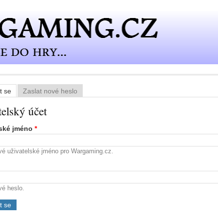
t se
(aktivní záložka)
Zaslat nové heslo
í záložky
telský účet
lské jméno
*
vé uživatelské jméno pro Wargaming.cz.
vé heslo.