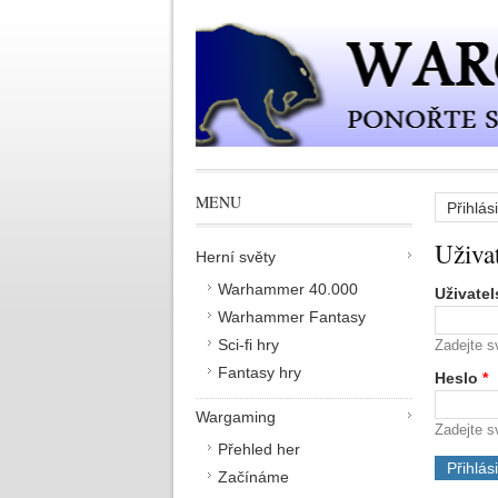
Přejít k hlavnímu obsahu
MENU
Přihlási
Hlavn
Uživa
Herní světy
Warhammer 40.000
Uživate
Warhammer Fantasy
Sci-fi hry
Zadejte s
Fantasy hry
Heslo
*
Wargaming
Zadejte s
Přehled her
Začínáme