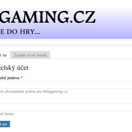
t se
(aktivní záložka)
Zaslat nové heslo
í záložky
telský účet
lské jméno
*
vé uživatelské jméno pro Wargaming.cz.
vé heslo.