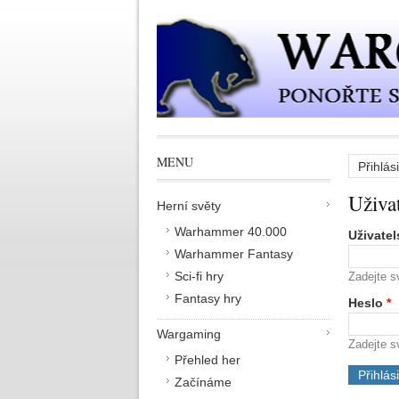
Přejít k hlavnímu obsahu
MENU
Přihlási
Hlavn
Uživa
Herní světy
Warhammer 40.000
Uživate
Warhammer Fantasy
Sci-fi hry
Zadejte s
Fantasy hry
Heslo
*
Wargaming
Zadejte s
Přehled her
Začínáme