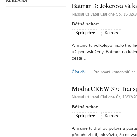
Batman 3: Jokerova válk
Napsal uživatel
Cial
dne
So, 15/02/2
Běžná sekce:
Spolupráce
Komiks
A máme tu velkolepé finále třídí
už jsou vyloženy, Batman na kolen
cestě…
Číst dál
Batman 3: Jokerova válka
Pro psaní komentářů se
Modrá CREW 37: Transpo
Napsal uživatel
Cial
dne
Čt, 13/02/2
Běžná sekce:
Spolupráce
Komiks
A máme tu druhou polovinu postapo
předchozí díl, tak vězte, že se v