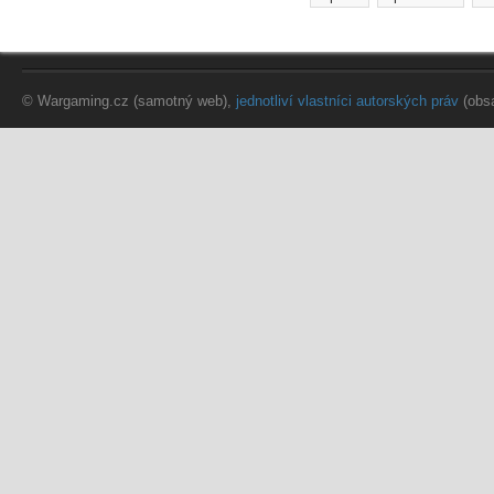
Stránky
© Wargaming.cz (samotný web),
jednotliví vlastníci autorských práv
(obs