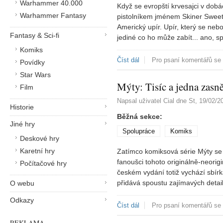
Warhammer 40.000
Když se evropští krvesajci v dobá
Warhammer Fantasy
pistolníkem jménem Skiner Sweet 
Americký upír. Upír, který se neboj
Fantasy & Sci-fi
jediné co ho může zabít... ano, sp
Komiks
Číst dál
TZ: Americký upír omnibus
Pro psaní komentářů se
Povídky
Star Wars
Mýty: Tisíc a jedna zasn
Film
Napsal uživatel
Cial
dne
St, 19/02/2
Historie
Běžná sekce:
Jiné hry
Spolupráce
Komiks
Deskové hry
Karetní hry
Zatímco komiksová série Mýty se 
fanoušci tohoto originálně-neorig
Počítačové hry
českém vydání totiž vychází sbír
přidává spoustu zajímavých detail
O webu
Odkazy
Číst dál
Mýty: Tisíc a jedna zasněže
Pro psaní komentářů se
REKLAMA