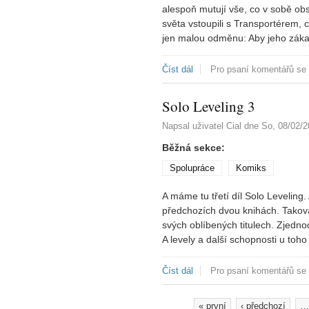
alespoň mutují vše, co v sobě ob
světa vstoupili s Transportérem, c
jen malou odměnu: Aby jeho zákaz
Číst dál
Modrá CREW 37: Transportér
Pro psaní komentářů se
Solo Leveling 3
Napsal uživatel
Cial
dne
So, 08/02/2
Běžná sekce:
Spolupráce
Komiks
A máme tu třetí díl Solo Leveling. 
předchozích dvou knihách. Taková 
svých oblíbených titulech. Zjedno
A levely a další schopnosti u toh
Číst dál
Solo Leveling 3
Pro psaní komentářů se
« první
‹ předchozí
…