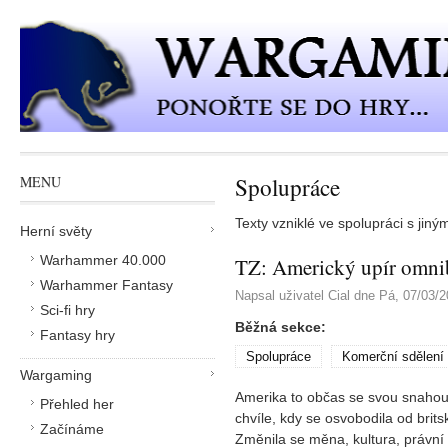
Přejít k hlavnímu obsahu
Spolupráce
MENU
Texty vzniklé ve spolupráci s jiným
Herní světy
Warhammer 40.000
TZ: Americký upír omni
Warhammer Fantasy
Napsal uživatel
Cial
dne
Pá, 07/03/2
Sci-fi hry
Běžná sekce:
Fantasy hry
Spolupráce
Komerční sdělení
Wargaming
Amerika to občas se svou snahou
Přehled her
chvíle, kdy se osvobodila od brits
Začínáme
Změnila se měna, kultura, právní s