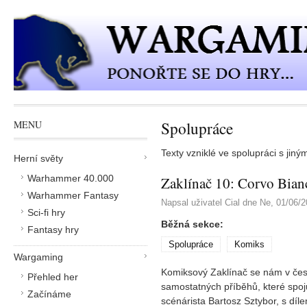
Přejít k hlavnímu obsahu
Spolupráce
MENU
Texty vzniklé ve spolupráci s jiným
Herní světy
Warhammer 40.000
Zaklínač 10: Corvo Bian
Warhammer Fantasy
Napsal uživatel
Cial
dne
Ne, 01/06/2
Sci-fi hry
Běžná sekce:
Fantasy hry
Spolupráce
Komiks
Wargaming
Komiksový Zaklínač se nám v čes
Přehled her
samostatných příběhů, které spojuj
Začínáme
scénárista Bartosz Sztybor, s díl