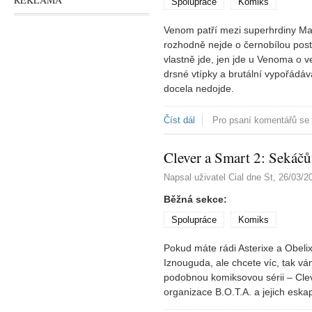
Spolupráce
Komiks
Venom patří mezi superhrdiny Marv
rozhodně nejde o černobílou post
vlastně jde, jen jde u Venoma o v
drsné vtípky a brutální vypořádáv
docela nedojde.
Číst dál
Král v černém
Pro psaní komentářů se
Clever a Smart 2: Sekáč
Napsal uživatel
Cial
dne
St, 26/03/2
Běžná sekce:
Spolupráce
Komiks
Pokud máte rádi Asterixe a Obeli
Iznouguda, ale chcete víc, tak v
podobnou komiksovou sérii – Clev
organizace B.O.T.A. a jejich eska