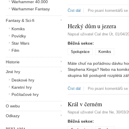
Warhammer 40.000
Warhammer Fantasy
Číst dál
Zaklínač 10: Corvo Bianco
Pro psaní komentářů se
Fantasy & Sci-fi
Hezký dům u jezera
Komiks
Napsal uživatel
Cial
dne
Út, 01/04/2
Povídky
Star Wars
Běžná sekce:
Film
Spolupráce
Komiks
Historie
Máte chuť na pořádnou dávku horo
Stephena Kinga? Nebo na komiks
Jiné hry
skupina lidí postupně rozplétá z
Deskové hry
Karetní hry
Číst dál
Hezký dům u jezera
Pro psaní komentářů se
Počítačové hry
Král v černém
O webu
Napsal uživatel
Cial
dne
Ne, 30/03/2
Odkazy
Běžná sekce:
REKLAMA