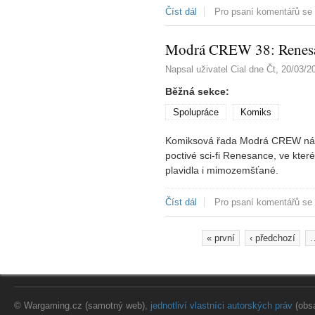
Číst dál
Clever a Smart 2: Sekáčův 
Pro psaní komentářů se
Modrá CREW 38: Renesa
Napsal uživatel
Cial
dne
Čt, 20/03/2
Běžná sekce:
Spolupráce
Komiks
Komiksová řada Modrá CREW nám 
poctivé sci-fi Renesance, ve kter
plavidla i mimozemšťané.
Číst dál
Modrá CREW 38: Renesance
Pro psaní komentářů se
« první
‹ předchozí
Stránky
© Wargaming.cz (samotný web),
jednotliví vlastníci autorských práv
(obs