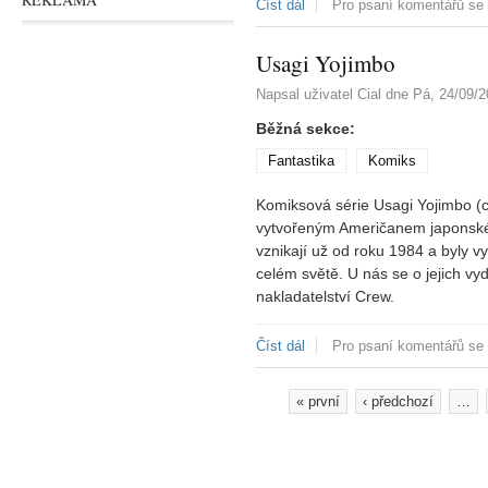
Číst dál
Webkomiks Gone with the B
Pro psaní komentářů se
Usagi Yojimbo
Napsal uživatel
Cial
dne
Pá, 24/09/2
Běžná sekce:
Fantastika
Komiks
Komiksová série Usagi Yojimbo (c
vytvořeným Američanem japonskéh
vznikají už od roku 1984 a byly v
celém světě. U nás se o jejich vy
nakladatelství Crew.
Číst dál
Usagi Yojimbo
Pro psaní komentářů se
« první
‹ předchozí
…
Stránky