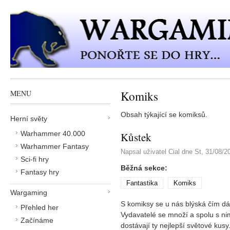
Přejít k hlavnímu obsahu
Komiks
MENU
Obsah týkající se komiksů.
Herní světy
Warhammer 40.000
Kůstek
Warhammer Fantasy
Napsal uživatel
Cial
dne
St, 31/08/2
Sci-fi hry
Běžná sekce:
Fantasy hry
Fantastika
Komiks
Wargaming
S komiksy se u nás blýská čím dál
Přehled her
Vydavatelé se množí a spolu s nim
Začínáme
dostávají ty nejlepší světové kusy.