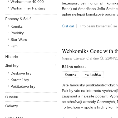
Warhammer 40.000
bezesporu velmi originální komiks
Warhammer Fantasy
Bone) od Američana Jeffa Smithe,
úplně nejlepší komiksové počiny 
Fantasy & Sci-fi
Komiks
Číst dál
Kůstek
Pro psaní komentářů se
Povídky
Star Wars
Film
Webkomiks Gone with th
Historie
Napsal uživatel
Cial
dne
Čt, 21/04/2
Jiné hry
Běžná sekce:
Deskové hry
Komiks
Fantastika
Karetní hry
Jste fanoušky postkatastrofickýc
Počítačové hry
Pak by vás na internetu vycházej
zaujmout a náležitě pobavit. Vyp
O webu
se střetávají armády Červených, 
Odkazy
To bychom – spolu s hrdiny komiksu
REKLAMA