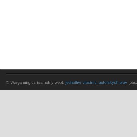
© Wargaming.cz (samotný web),
jednotliví vlastníci autorských práv
(obs