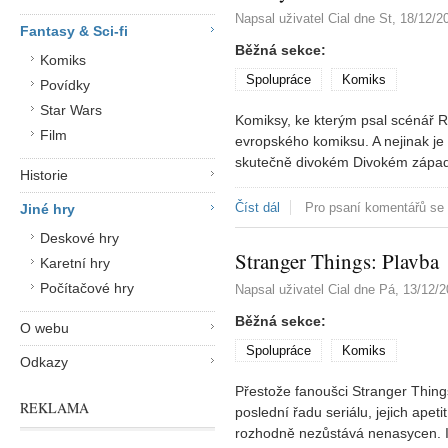
Napsal uživatel
Cial
dne
St, 18/12/2
Fantasy & Sci-fi
Běžná sekce:
Komiks
Spolupráce
Komiks
Povídky
Star Wars
Komiksy, ke kterým psal scénář R
Film
evropského komiksu. A nejinak j
skutečně divokém Divokém zápa
Historie
Číst dál
Lucky Luke: Město duchů
Pro psaní komentářů se
Jiné hry
Deskové hry
Stranger Things: Plavba
Karetní hry
Počítačové hry
Napsal uživatel
Cial
dne
Pá, 13/12/2
Běžná sekce:
O webu
Spolupráce
Komiks
Odkazy
Přestože fanoušci Stranger Thing
REKLAMA
poslední řadu seriálu, jejich apet
rozhodně nezůstává nenasycen. I