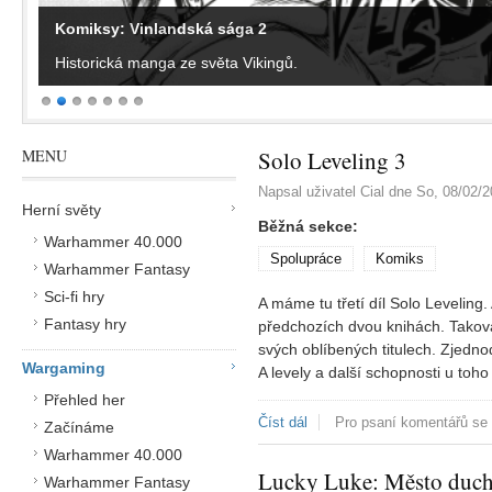
Komiksy: Vinlandská sága 2
Historická manga ze světa Vikingů.
MENU
Solo Leveling 3
Napsal uživatel
Cial
dne
So, 08/02/2
Herní světy
Běžná sekce:
Warhammer 40.000
Spolupráce
Komiks
Warhammer Fantasy
Sci-fi hry
A máme tu třetí díl Solo Leveling. 
Fantasy hry
předchozích dvou knihách. Taková 
svých oblíbených titulech. Zjedno
Wargaming
A levely a další schopnosti u toh
Přehled her
Číst dál
Solo Leveling 3
Pro psaní komentářů se
Začínáme
Warhammer 40.000
Lucky Luke: Město duc
Warhammer Fantasy