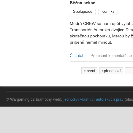
Běžná sekce:
Spolupráce
Komiks
Modrá CREW se nám opět vytáhla a
Transportér. Autorská dvojice Dim
skutečnou pochoutku, kterou by 
příběhů neměl minout.
Číst dál
Modrá CREW 36: Transportér
Pro psaní komentářů se
« první
‹ předchozí
…
Stránky
© Wargaming.cz (samotný web),
jednotliví vlastníci autorských práv
(obs