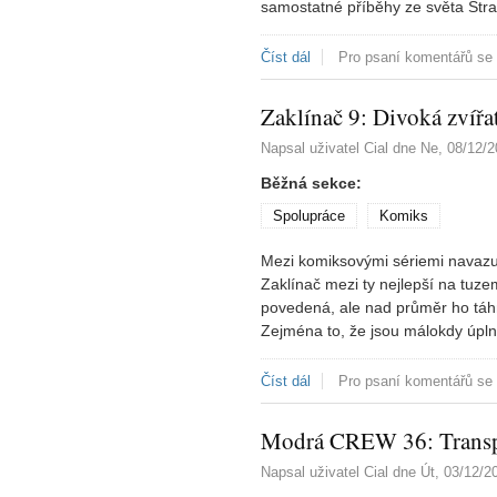
samostatné příběhy ze světa Str
Číst dál
Stranger Things: Plavba
Pro psaní komentářů se
Zaklínač 9: Divoká zvířa
Napsal uživatel
Cial
dne
Ne, 08/12/2
Běžná sekce:
Spolupráce
Komiks
Mezi komiksovými sériemi navazuj
Zaklínač mezi ty nejlepší na tuze
povedená, ale nad průměr ho táh
Zejména to, že jsou málokdy úpln
Číst dál
Zaklínač 9: Divoká zvířata
Pro psaní komentářů se
Modrá CREW 36: Transpo
Napsal uživatel
Cial
dne
Út, 03/12/2