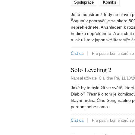
Spolupráce
Komiks
Je to monstrum! Tedy ne hlavní p
Šógunův popravčí je se skoro 800
nepřehlédnete. A vzhledem k roz
hodinku nepřelétnete. A ani chtít
a jak už to v japonské literatuře č
Číst dál
Šógunův popravčí
Pro psaní komentářů se
Solo Leveling 2
Napsal uživatel
Cial
dne
Pá, 11/10/2
Jaké by to bylo žít ve světě, kte
Diablo? Přesně o tom je komiksová
hlavní hrdina Činu Song naplno p
pardon, sebe sama.
Číst dál
Solo Leveling 2
Pro psaní komentářů se