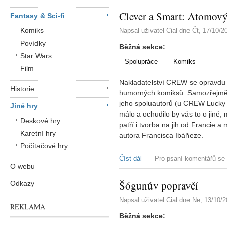
Clever a Smart: Atomový
Fantasy & Sci-fi
Komiks
Napsal uživatel
Cial
dne
Čt, 17/10/2
Povídky
Běžná sekce:
Star Wars
Spolupráce
Komiks
Film
Nakladatelství CREW se opravdu č
Historie
humorných komiksů. Samozřejmě
jeho spoluautorů (u CREW Lucky L
Jiné hry
málo a ochudilo by vás to o jiné
Deskové hry
patří i tvorba na jih od Francie a
Karetní hry
autora Francisca Ibáñeze.
Počítačové hry
Číst dál
Clever a Smart: Atomový pos
Pro psaní komentářů se
O webu
Šógunův popravčí
Odkazy
Napsal uživatel
Cial
dne
Ne, 13/10/2
REKLAMA
Běžná sekce: