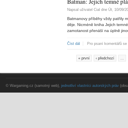
Batman: Jejich temné pl
Napsal uživatel
Cial
dne
Út, 10/09/2
Batmanovy příběhy vždy patřily m
děje. Nicméně kniha Jejich temné
zamotanost přenáší na úplně jino
Číst dál
Batman: Jejich temné plány 
Pro psaní komentářů se
« první
‹ předchozí
…
Stránky
© Wargaming.cz (samotný web),
jednotliví vlastníci autorských práv
(obs