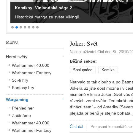
Komiksy: Vinlandská sága 2
Historická manga ze světa Vikingů.
MENU
Joker: Svět
Napsal uživatel
Cial
dne
St, 23/10/2
Herní světy
Běžná sekce:
Warhammer 40.000
Spolupráce
Komiks
Warhammer Fantasy
Sci-fi hry
Netrvalo to tak dlouho a po Batma
Fantasy hry
Jokera už jste dost možná i v če
nicméně v knize Joker: Svět vás 
Wargaming
různých zemí světa. Tentokrát ná
třinácti zemí – od Ameriky (Severní
Přehled her
plejáda příběhů je stejně bohatá,
Začínáme
Warhammer 40.000
Číst dál
Joker: Svět
Pro psaní komentářů se
Warhammer Fantasy