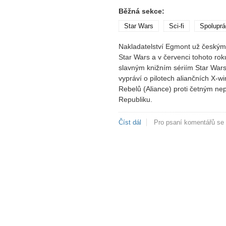
Běžná sekce:
Star Wars
Sci-fi
Spoluprá
Nakladatelství Egmont už českým 
Star Wars a v červenci tohoto roku
slavným knižním sériím Star Wars.
vypráví o pilotech aliančních X-w
Rebelů (Aliance) proti četným nep
Republiku.
Číst dál
Star Wars X-wing Eskadra 
Pro psaní komentářů se