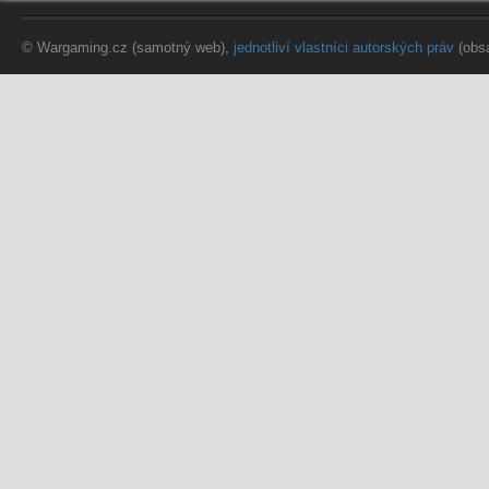
© Wargaming.cz (samotný web),
jednotliví vlastníci autorských práv
(obs