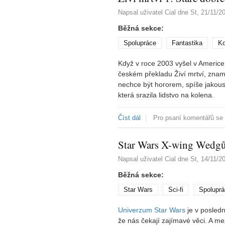
Napsal uživatel
Cial
dne
St, 21/11/2
Běžná sekce:
Spolupráce
Fantastika
K
Když v roce 2003 vyšel v Americe
českém překladu Živí mrtví, znam
nechce být hororem, spíše jakousi s
která srazila lidstvo na kolena.
Číst dál
Živí mrtví 1: Staré dobré ča
Pro psaní komentářů se
Star Wars X-wing Wedg
Napsal uživatel
Cial
dne
St, 14/11/2
Běžná sekce:
Star Wars
Sci-fi
Spoluprá
Univerzum Star Wars
je v posled
že nás čekají zajímavé věci. A mez