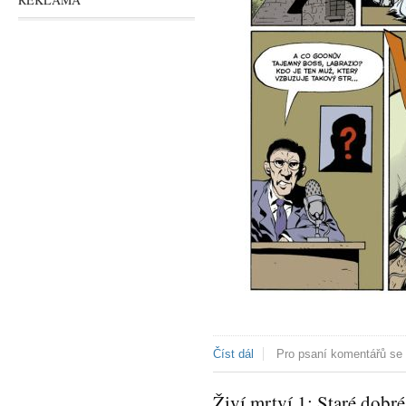
Číst dál
Goon: Nic než utrpení
Pro psaní komentářů se
Živí mrtví 1: Staré dobré