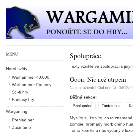
Přejít k hlavnímu obsahu
Spolupráce
MENU
Texty vzniklé ve spolupráci s jiným
Herní světy
Warhammer 40.000
Goon: Nic než utrpení
Warhammer Fantasy
Napsal uživatel
Cial
dne
Út, 04/12/2
Sci-fi hry
Běžná sekce:
Fantasy hry
Spolupráce
Fantastika
K
Wargaming
Myslíte si, že víte, co to znamená
Přehled her
zombie, hromady morbidního humor
Začínáme
Tento komiks u nás vydaný v luxu