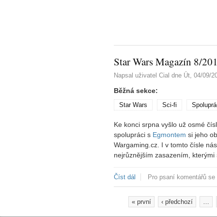
Star Wars Magazín 8/20
Napsal uživatel
Cial
dne
Út, 04/09/2
Běžná sekce:
Star Wars
Sci-fi
Spoluprá
Ke konci srpna vyšlo už osmé čí
spolupráci s
Egmontem
si jeho ob
Wargaming.cz. I v tomto čísle nás
nejrůznějším zasazením, kterými s
Číst dál
Star Wars Magazín 8/2012
Pro psaní komentářů se
« první
‹ předchozí
…
Stránky