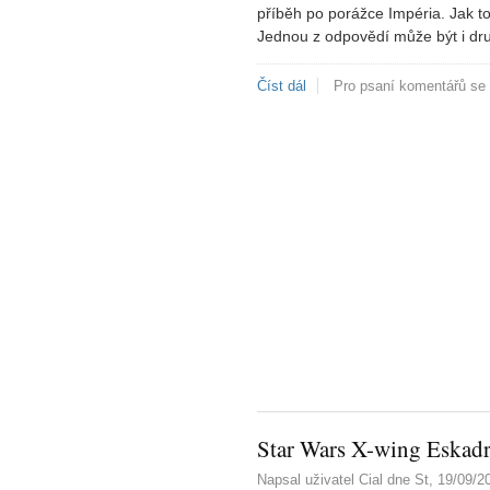
příběh po porážce Impéria. Jak to
Jednou z odpovědí může být i dru
Číst dál
Star Wars X-wing Wedgův g
Pro psaní komentářů se
Star Wars X-wing Eskad
Napsal uživatel
Cial
dne
St, 19/09/2